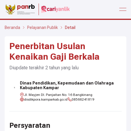
open
Beranda
Pelayanan Publik
Detail
Penerbitan Usulan
Kenaikan Gaji Berkala
Diupdate terakhir
2 tahun
yang lalu
Dinas Pendidikan, Kepemudaan dan Olahraga
Kabupaten Kampar
Jl. Mayjen DI. Panjaitan No. 16 Bangkinang
disdikpora.kamparkab.go.id
08566241819
Persyaratan