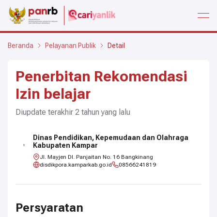
open
Beranda
Pelayanan Publik
Detail
Penerbitan Rekomendasi
Izin belajar
Diupdate terakhir
2 tahun
yang lalu
Dinas Pendidikan, Kepemudaan dan Olahraga
Kabupaten Kampar
Jl. Mayjen DI. Panjaitan No. 16 Bangkinang
disdikpora.kamparkab.go.id
08566241819
Persyaratan