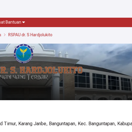
sat Bantuan
a
RSPAU dr. S Hardjolukito
road Timur, Karang Janbe, Banguntapan, Kec. Banguntapan, Kabupa