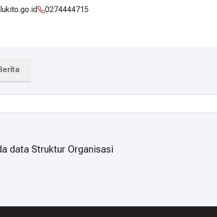
lukito.go.id
0274444715
Berita
a data Struktur Organisasi