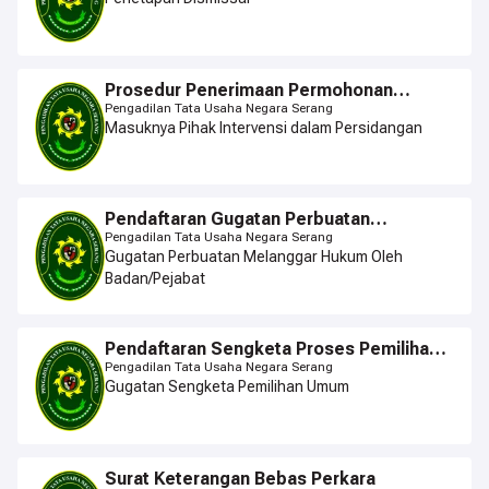
Prosedur Penerimaan Permohonan
Intervensi
Pengadilan Tata Usaha Negara Serang
Masuknya Pihak Intervensi dalam Persidangan
Pendaftaran Gugatan Perbuatan
Melanggar HukumOleh Badan Dan/Atau
Pengadilan Tata Usaha Negara Serang
Pejabat Pemerintahan (Onrechtmatige
Gugatan Perbuatan Melanggar Hukum Oleh
Overheidsdaad)
Badan/Pejabat
Pendaftaran Sengketa Proses Pemilihan
Umum
Pengadilan Tata Usaha Negara Serang
Gugatan Sengketa Pemilihan Umum
Surat Keterangan Bebas Perkara