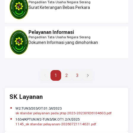
Pengadilan Tata Usaha Negara Serang
Surat Keterangan Bebas Perkara
Pelayanan Informasi
Pengadilan Tata Usaha Negara Serang
Dokumen Informasi yang dimohonkan
1
1
2
3
SK Layanan
W2.TUN3/203/OT.01.3/I/2023
sk standar pelayanan pada ptsp 2023-20230926104603.pdf
1634/KPTUN.W2-TUN3/SK.OT1.2/X/2025
1145_sk standar pelayanan-20260721114631.pdf