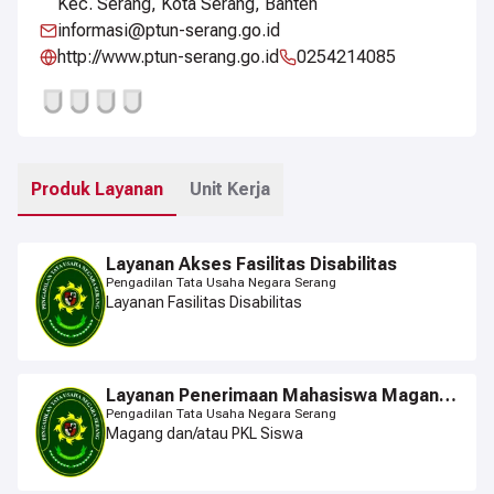
Kec. Serang, Kota Serang, Banten
informasi@ptun-serang.go.id
http://www.ptun-serang.go.id
0254214085
Produk Layanan
Unit Kerja
Layanan Akses Fasilitas Disabilitas
Pengadilan Tata Usaha Negara Serang
Layanan Fasilitas Disabilitas
Layanan Penerimaan Mahasiswa Magang
dan PKL Siswa
Pengadilan Tata Usaha Negara Serang
Magang dan/atau PKL Siswa