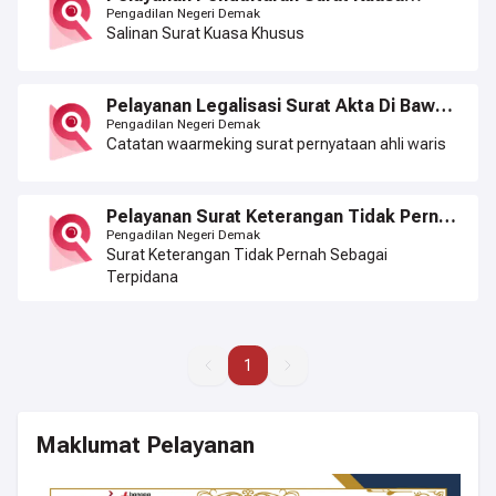
Khusus
Pengadilan Negeri Demak
Salinan Surat Kuasa Khusus
Pelayanan Legalisasi Surat Akta Di Bawah
Tangan (Waarmeking)
Pengadilan Negeri Demak
Catatan waarmeking surat pernyataan ahli waris
Pelayanan Surat Keterangan Tidak Pernah
Sebagai Terpidana
Pengadilan Negeri Demak
Surat Keterangan Tidak Pernah Sebagai
Terpidana
1
1
Maklumat Pelayanan