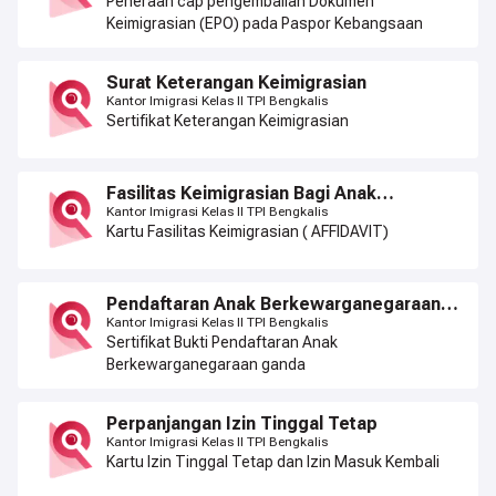
Peneraan cap pengembalian Dokumen
Keimigrasian (EPO) pada Paspor Kebangsaan
Surat Keterangan Keimigrasian
Kantor Imigrasi Kelas II TPI Bengkalis
Sertifikat Keterangan Keimigrasian
Fasilitas Keimigrasian Bagi Anak
Berkewarga Negaraan Ganda (Affidavit)
Kantor Imigrasi Kelas II TPI Bengkalis
Kartu Fasilitas Keimigrasian ( AFFIDAVIT)
Pendaftaran Anak Berkewarganegaraan
Ganda
Kantor Imigrasi Kelas II TPI Bengkalis
Sertifikat Bukti Pendaftaran Anak
Berkewarganegaraan ganda
Perpanjangan Izin Tinggal Tetap
Kantor Imigrasi Kelas II TPI Bengkalis
Kartu Izin Tinggal Tetap dan Izin Masuk Kembali