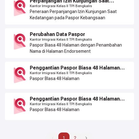
Perpanjangan Izin Kunjungan Saat
Kedatangan (Visa On Arrival)
Kantor Imigrasi Kelas II TPI Bengkalis
Peneraan Perpanjangan Izin Kunjungan Saat
Kedatangan pada Paspor Kebangsaan
Perubahan Data Paspor
Kantor Imigrasi Kelas II TPI Bengkalis
Paspor Biasa 48 Halaman dengan Penambahan
Nama di Halaman Endorsement
Penggantian Paspor Biasa 48 Halaman
(Karena Hilang)
Kantor Imigrasi Kelas II TPI Bengkalis
Paspor BIasa 48 Halaman
Penggantian Paspor Biasa 48 Halaman
(Karena Rusak)
Kantor Imigrasi Kelas II TPI Bengkalis
Paspor BIasa 48 Halaman
1
1
2