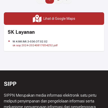
Leaflet
|
©
OpenStreetMap
+
Lihat di Google Maps
−
SK Layanan
W.4.IMI.IMI.3-036.OT.02.02
sk sop 2024-20240817054252.pdf
SIPP
SIPPN Merupakan media informasi elektronik satu pintu
meliputi penyimpanan dan pengelolaan informasi serta
mekanisme penyampaian informasi dari penyelenggara