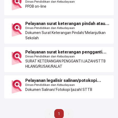
jenjang sd dan smp
Dinas Pendidikan dan Kebudayaan
PPDB on-line
Pelayanan surat keterangan pindah atau
melanjutkan sekolah
Dinas Pendidikan dan Kebudayaan
Dokumen Surat Keterangan Pindah/ Melanjutkan
Sekolah
Pelayanan surat keterangan pengganti
ijazah/sttb hilang/rusak/ralat
Dinas Pendidikan dan Kebudayaan
SURAT KETERANGAN PENGGANTI IJAZAH/STTB
HILANG/RUSAK/RALAT
Pelayanan legalisir salinan/potokopi
ijazah/sttb
Dinas Pendidikan dan Kebudayaan
Dokumen Salinan/ Fotokopi Ijazahl STTB
1
1