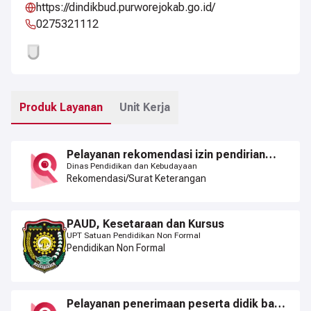
https://dindikbud.purworejokab.go.id/
0275321112
Produk Layanan
Unit Kerja
Pelayanan rekomendasi izin pendirian
sekolah jenjang pendidikan anak usia dini,
Dinas Pendidikan dan Kebudayaan
taman kanak-kanak, sekolah dasar dan
Rekomendasi/Surat Keterangan
sekolah menengah pertama
PAUD, Kesetaraan dan Kursus
UPT Satuan Pendidikan Non Formal
Pendidikan Non Formal
Pelayanan penerimaan peserta didik baru